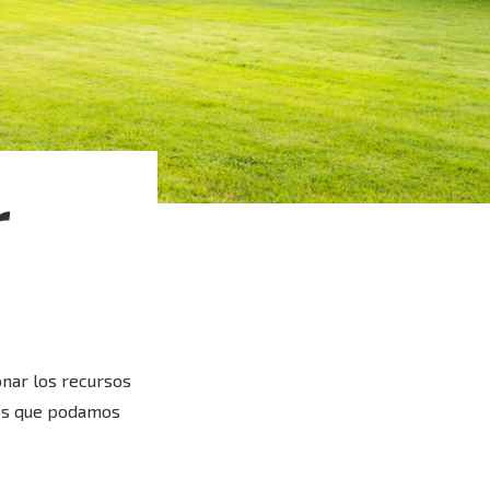
r
a
onar los recursos
sos que podamos