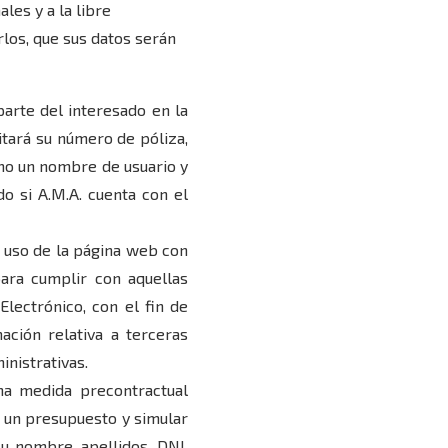
les y a la libre
rlos, que sus datos serán
 parte del interesado en la
citará su número de póliza,
omo un nombre de usuario y
do si A.M.A. cuenta con el
el uso de la página web con
para cumplir con aquellas
lectrónico, con el fin de
ación relativa a terceras
inistrativas.
na medida precontractual
r un presupuesto y simular
su nombre, apellidos, DNI,