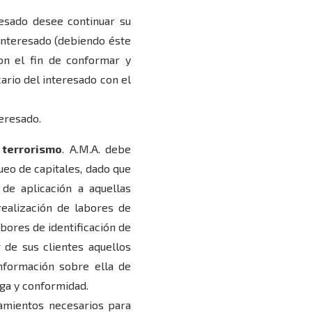
resado desee continuar su
 interesado (debiendo éste
on el fin de conformar y
ario del interesado con el
teresado.
 terrorismo
. A.M.A. debe
ueo de capitales, dado que
de aplicación a aquellas
realización de labores de
abores de identificación de
 de sus clientes aquellos
nformación sobre ella de
ega y conformidad.
tamientos necesarios para