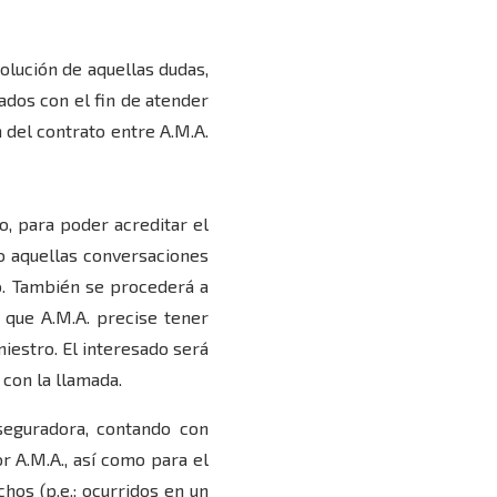
olución de aquellas dudas,
ados con el fin de atender
n del contrato entre A.M.A.
o, para poder acreditar el
do aquellas conversaciones
o. También se procederá a
 que A.M.A. precise tener
iestro. El interesado será
con la llamada.
seguradora, contando con
r A.M.A., así como para el
hos (p.e.: ocurridos en un