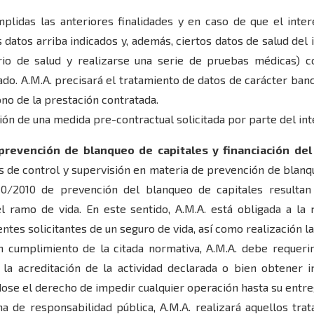
mplidas las anteriores finalidades y en caso de que el inte
s datos arriba indicados y, además, ciertos datos de salud del
io de salud y realizarse una serie de pruebas médicas) c
ado. A.M.A. precisará el tratamiento de datos de carácter banc
ono de la prestación contratada.
ión de una medida pre-contractual solicitada por parte del in
prevención de blanqueo de capitales y financiación del
 de control y supervisión en materia de prevención de blanq
10/2010 de prevención del blanqueo de capitales resultan 
 ramo de vida. En este sentido, A.M.A. está obligada a la 
ientes solicitantes de un seguro de vida, así como realización l
En cumplimiento de la citada normativa, A.M.A. debe requerir
a acreditación de la actividad declarada o bien obtener i
ndose el derecho de impedir cualquier operación hasta su entr
a de responsabilidad pública, A.M.A. realizará aquellos tra