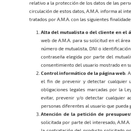
relativo a la protección de los datos de las pers
circulación de estos datos, A.M.A. informa al in
tratados por A.M.A. con las siguientes finalidade
Alta del mutualista o del cliente en el
web de A.M.A. para su solicitud en el área 
número de mutualista, DNI o identificación
contraseña elegida por parte del mutualis
consentimiento del usuario mostrado en su 
Control informático de la página web
. 
el fin de prevenir y detectar cualquier 
obligaciones legales marcadas por la Ley
evitar, prevenir y/o detectar cualquier 
personas diferentes al usuario que pueda g
Atención de la petición de presupues
solicitada por parte del interesado, A.M.A
la contratación del producto solicitado p