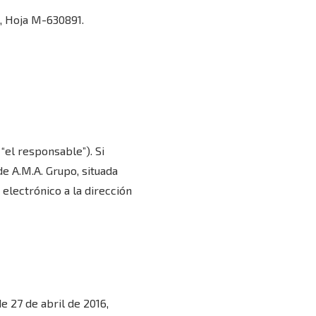
8, Hoja M-630891.
“el responsable”). Si
de A.M.A. Grupo, situada
 electrónico a la dirección
 27 de abril de 2016,