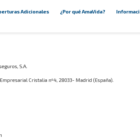
erturas Adicionales
¿Por qué AmaVida?
Informaci
eguros, S.A.
Empresarial Cristalia nº4, 28033- Madrid (España).
m