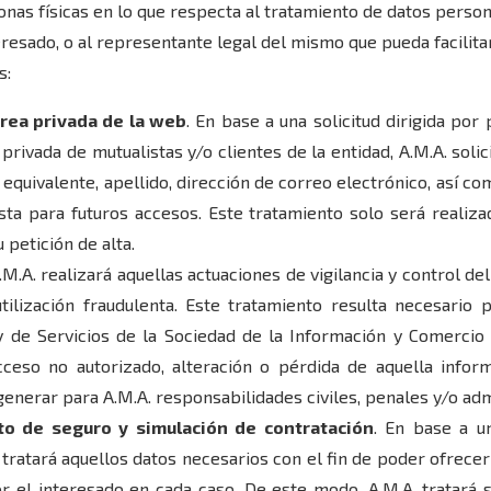
onas físicas en lo que respecta al tratamiento de datos persona
teresado, o al representante legal del mismo que pueda facilita
s:
 área privada de la web
. En base a una solicitud dirigida por
privada de mutualistas y/o clientes de la entidad, A.M.A. soli
 equivalente, apellido, dirección de correo electrónico, así c
ta para futuros accesos. Este tratamiento solo será realiza
petición de alta.
A.M.A. realizará aquellas actuaciones de vigilancia y control d
utilización fraudulenta. Este tratamiento resulta necesario 
 de Servicios de la Sociedad de la Información y Comercio E
acceso no autorizado, alteración o pérdida de aquella inform
enerar para A.M.A. responsabilidades civiles, penales y/o adm
to de seguro y simulación de contratación
. En base a u
. tratará aquellos datos necesarios con el fin de poder ofrece
or el interesado en cada caso. De este modo, A.M.A. tratará 