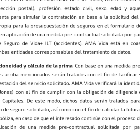
ección postal), profesión, estado civil, sexo, edad y aque
ta para simular la contratación en base a la solicitud del 
ropia para la presupuestación de seguros en el formulario d
en aplicación de una medida pre-contractual solicitada por pa
e Seguro de Vida+ ILT (accidentes), AMA Vida está en c
bas entidades corresponsables del tratamiento de datos.
idoneidad y cálculo de la prima
. Con base en una medida pre
s arriba mencionados serán tratados con el fin de tarificar y
stación del servicio solicitado. AMA Vida verificará la identi
nes) con el fin de cumplir con la obligación de diligencia
Capitales. De este modo, dichos datos serán tratados para
 de seguro solicitado, así como con el fin de calcular la futu
póliza, en caso de que el interesado continúe con el proceso d
licación de una medida pre-contractual solicitada por p