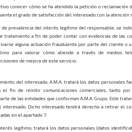
jetivo conocer cómo se ha atendido la petición o reclamación 
cuenta el grado de satisfacción del interesado con la atención r
s de prevalencia del interés legítimo del responsable, se indi
te tratamiento a fin de poder contar con evidencias de las 
varse alguna actuación fraudulenta por parte del cliente o u
ítimo para valorar cómo atiende a través de medios tele
cisiones de mejora de este servicio.
imiento del interesado, A.M.A. tratará los datos personales fa
on el fin de remitir comunicaciones comerciales, tanto po
parte de las entidades que conforman A.M.A. Grupo. Este trata
l interesado. Dicho interesado tendrá derecho a retirar el c
adas en el apartado 7.
interés legítimo, tratará los datos personales (datos identifica