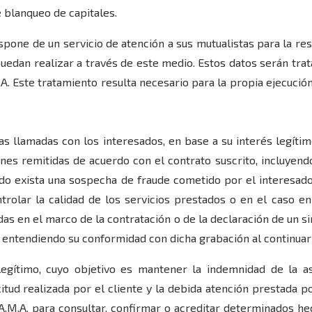
 blanqueo de capitales.
spone de un servicio de atención a sus mutualistas para la res
uedan realizar a través de este medio. Estos datos serán trat
M.A. Este tratamiento resulta necesario para la propia ejecució
as llamadas con los interesados, en base a su interés legítim
ones remitidas de acuerdo con el contrato suscrito, incluyen
do exista una sospecha de fraude cometido por el interesad
trolar la calidad de los servicios prestados o en el caso en
s en el marco de la contratación o de la declaración de un sin
 entendiendo su conformidad con dicha grabación al continuar 
legítimo, cuyo objetivo es mantener la indemnidad de la a
tud realizada por el cliente y la debida atención prestada po
A.M.A. para consultar, confirmar o acreditar determinados hec