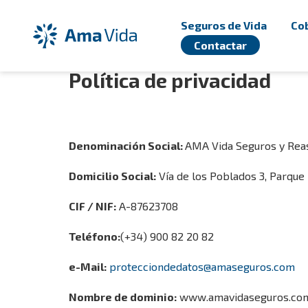
Ugrás a fő tartalomhoz
Seguros de Vida
Cob
Contactar
Política de privacidad
Denominación Social:
AMA Vida Seguros y Reas
Domicilio Social:
Vía de los Poblados 3, Parque 
CIF / NIF:
A-87623708
Teléfono:
(+34) 900 82 20 82
e-Mail:
protecciondedatos@amaseguros.com
Nombre de dominio:
www.amavidaseguros.co