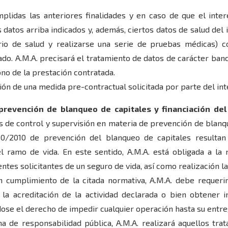
mplidas las anteriores finalidades y en caso de que el inte
s datos arriba indicados y, además, ciertos datos de salud del
io de salud y realizarse una serie de pruebas médicas) c
ado. A.M.A. precisará el tratamiento de datos de carácter banc
ono de la prestación contratada.
ión de una medida pre-contractual solicitada por parte del in
prevención de blanqueo de capitales y financiación del
 de control y supervisión en materia de prevención de blanq
10/2010 de prevención del blanqueo de capitales resultan 
 ramo de vida. En este sentido, A.M.A. está obligada a la 
ientes solicitantes de un seguro de vida, así como realización l
En cumplimiento de la citada normativa, A.M.A. debe requerir
a acreditación de la actividad declarada o bien obtener i
ndose el derecho de impedir cualquier operación hasta su entr
a de responsabilidad pública, A.M.A. realizará aquellos tra