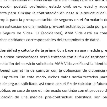
ección postal), profesión, estado civil, sexo, edad y aque
ta para simular la contratación en base a la solicitud del 
ropia para la presupuestación de seguros en el formulario d
en aplicación de una medida pre-contractual solicitada por pa
e Seguro de Vida+ ILT (accidentes), AMA Vida está en c
bas entidades corresponsables del tratamiento de datos.
idoneidad y cálculo de la prima
. Con base en una medida pre
s arriba mencionados serán tratados con el fin de tarificar y
stación del servicio solicitado. AMA Vida verificará la identi
nes) con el fin de cumplir con la obligación de diligencia
Capitales. De este modo, dichos datos serán tratados para
 de seguro solicitado, así como con el fin de calcular la futu
póliza, en caso de que el interesado continúe con el proceso d
licación de una medida pre-contractual solicitada por p