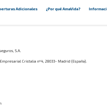
erturas Adicionales
¿Por qué AmaVida?
Informaci
eguros, S.A.
Empresarial Cristalia nº4, 28033- Madrid (España).
m