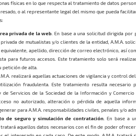
onas físicas en lo que respecta al tratamiento de datos persona
teresado, o al representante legal del mismo que pueda facilita
s:
 área privada de la web
. En base a una solicitud dirigida por
privada de mutualistas y/o clientes de la entidad, A.M.A. soli
 equivalente, apellido, dirección de correo electrónico, así c
ta para futuros accesos. Este tratamiento solo será realiza
petición de alta.
A.M.A. realizará aquellas actuaciones de vigilancia y control d
utilización fraudulenta. Este tratamiento resulta necesario 
 de Servicios de la Sociedad de la Información y Comercio E
acceso no autorizado, alteración o pérdida de aquella inform
enerar para A.M.A. responsabilidades civiles, penales y/o adm
to de seguro y simulación de contratación
. En base a u
. tratará aquellos datos necesarios con el fin de poder ofrece
or el interesado en cada caso. De este modo, A.M.A. tratará 