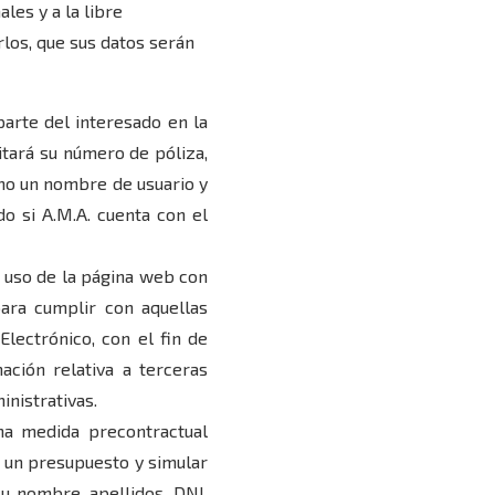
les y a la libre
rlos, que sus datos serán
 parte del interesado en la
citará su número de póliza,
omo un nombre de usuario y
do si A.M.A. cuenta con el
el uso de la página web con
para cumplir con aquellas
lectrónico, con el fin de
ación relativa a terceras
inistrativas.
na medida precontractual
r un presupuesto y simular
su nombre, apellidos, DNI,