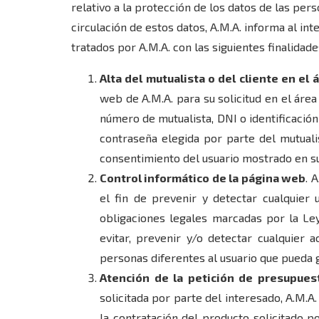
relativo a la protección de los datos de las pers
circulación de estos datos, A.M.A. informa al in
tratados por A.M.A. con las siguientes finalidade
Alta del mutualista o del cliente en el
web de A.M.A. para su solicitud en el área 
número de mutualista, DNI o identificación
contraseña elegida por parte del mutualis
consentimiento del usuario mostrado en su 
Control informático de la página web
. 
el fin de prevenir y detectar cualquier 
obligaciones legales marcadas por la Ley
evitar, prevenir y/o detectar cualquier 
personas diferentes al usuario que pueda g
Atención de la petición de presupues
solicitada por parte del interesado, A.M.A
la contratación del producto solicitado p