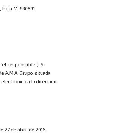
8, Hoja M-630891.
“el responsable”). Si
de A.M.A. Grupo, situada
 electrónico a la dirección
 27 de abril de 2016,