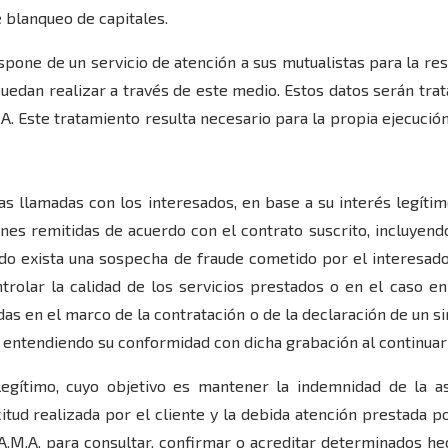
 blanqueo de capitales.
spone de un servicio de atención a sus mutualistas para la res
uedan realizar a través de este medio. Estos datos serán trat
M.A. Este tratamiento resulta necesario para la propia ejecució
as llamadas con los interesados, en base a su interés legítim
ones remitidas de acuerdo con el contrato suscrito, incluyen
do exista una sospecha de fraude cometido por el interesad
trolar la calidad de los servicios prestados o en el caso en
s en el marco de la contratación o de la declaración de un sin
 entendiendo su conformidad con dicha grabación al continuar 
legítimo, cuyo objetivo es mantener la indemnidad de la a
tud realizada por el cliente y la debida atención prestada po
A.M.A. para consultar, confirmar o acreditar determinados hec