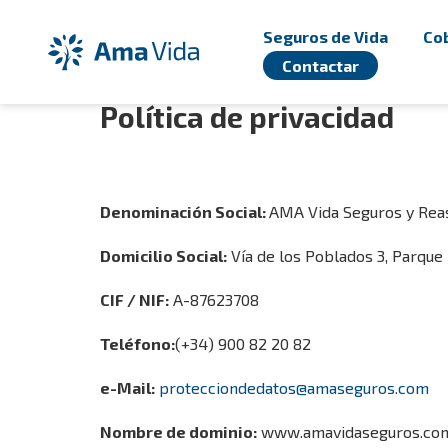
Overslaan en naar hoofdinhoud gaan
Seguros de Vida
Cob
Contactar
Política de privacidad
Denominación Social:
AMA Vida Seguros y Reas
Domicilio Social:
Vía de los Poblados 3, Parque 
CIF / NIF:
A-87623708
Teléfono:
(+34) 900 82 20 82
e-Mail:
protecciondedatos@amaseguros.com
Nombre de dominio:
www.amavidaseguros.co