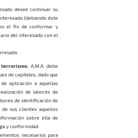
resado desee continuar su
 interesado (debiendo éste
on el fin de conformar y
ario del interesado con el
teresado.
 terrorismo
. A.M.A. debe
ueo de capitales, dado que
de aplicación a aquellas
realización de labores de
abores de identificación de
 de sus clientes aquellos
nformación sobre ella de
ega y conformidad.
tamientos necesarios para