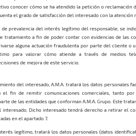
jetivo conocer cómo se ha atendido la petición o reclamación 
cuenta el grado de satisfacción del interesado con la atención r
s de prevalencia del interés legítimo del responsable, se indi
te tratamiento a fin de poder contar con evidencias de las 
varse alguna actuación fraudulenta por parte del cliente o u
ítimo para valorar cómo atiende a través de medios tele
cisiones de mejora de este servicio.
imiento del interesado, A.M.A. tratará los datos personales fa
on el fin de remitir comunicaciones comerciales, tanto po
parte de las entidades que conforman A.M.A. Grupo. Este trata
l interesado. Dicho interesado tendrá derecho a retirar el c
adas en el apartado 7.
interés legítimo, tratará los datos personales (datos identifica