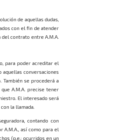
olución de aquellas dudas,
ados con el fin de atender
n del contrato entre A.M.A.
o, para poder acreditar el
do aquellas conversaciones
o. También se procederá a
 que A.M.A. precise tener
iestro. El interesado será
con la llamada.
seguradora, contando con
r A.M.A., así como para el
hos (p.e.: ocurridos en un