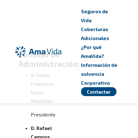
Skip to Main Content
Seguros de
Vida
Coberturas
Adicionales
¿Por qué
Consejo de
AmaVida?
Administración:
Información de
solvencia
D. Jaime
Corporativo
Francisco
Contactar
Giner
Martínez
Presidente
D. Rafael
Campos