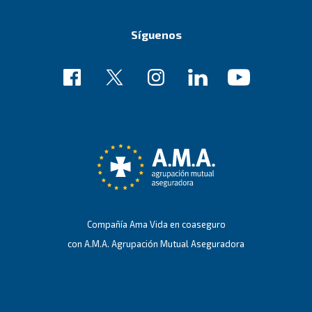
Síguenos
Enlace
Enlace
Enlace
Enlace
Enlace
de
de
de
de
de
ejemplo
ejemplo
ejemplo
ejemplo
ejemplo
Compañía Ama Vida en coaseguro
con A.M.A. Agrupación Mutual Aseguradora